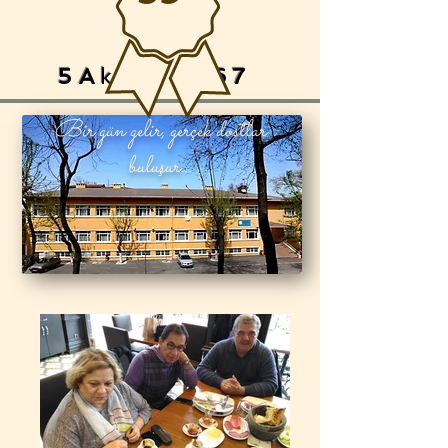
5A
ksArAy
67
Bir gün gelir, gerçek dostlar
buluşur...